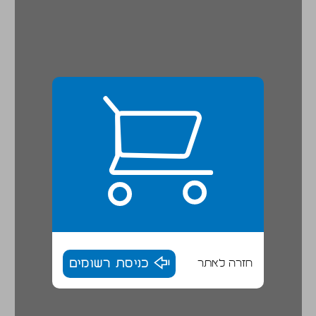
חזרה לאתר
כניסת רשומים