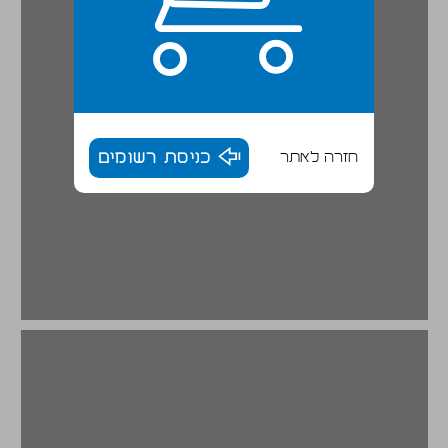
חזרה לאתר
כניסת רשומים