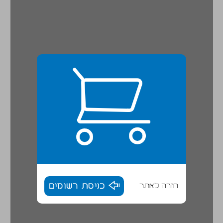
חזרה לאתר
כניסת רשומים