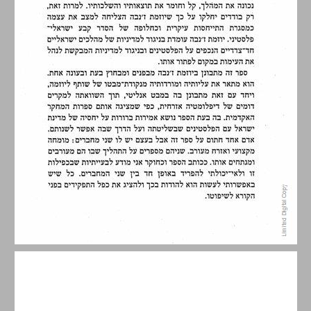
פרק ראשון: הדרך מטאבה לז'נבה ... 12