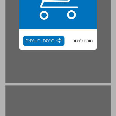
חזרה לאתר
כניסת רשומים