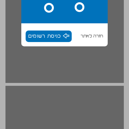
חזרה לאתר
כניסת רשומים
מאבק השחורים בארצות־הברית: רקע משווה ... 20