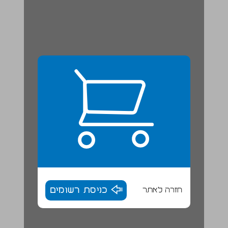
חזרה לאתר
כניסת רשומים