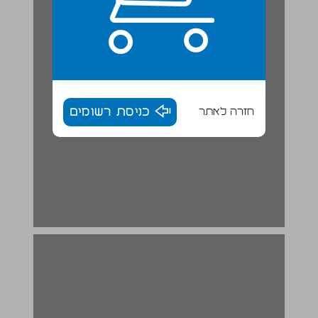
חזרה לאתר
כניסת רשומים