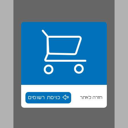
חזרה לאתר
כניסת רשומים