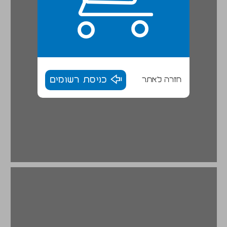
חזרה לאתר
כניסת רשומים