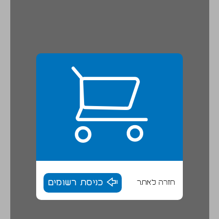
חזרה לאתר
כניסת רשומים