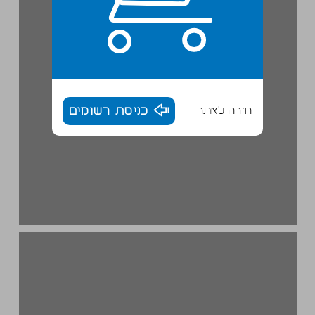
חזרה לאתר
כניסת רשומים