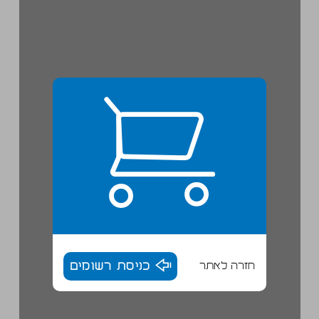
חזרה לאתר
כניסת רשומים