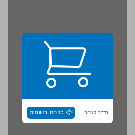
חזרה לאתר
כניסת רשומים