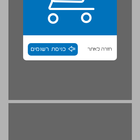
חזרה לאתר
כניסת רשומים