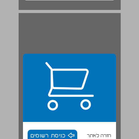
חזרה לאתר
כניסת רשומים