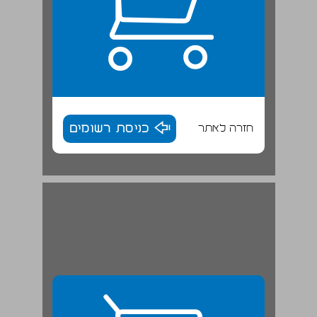
חזרה לאתר
כניסת רשומים
סביבת בית-שערים: יישובים ודרכים ... 29