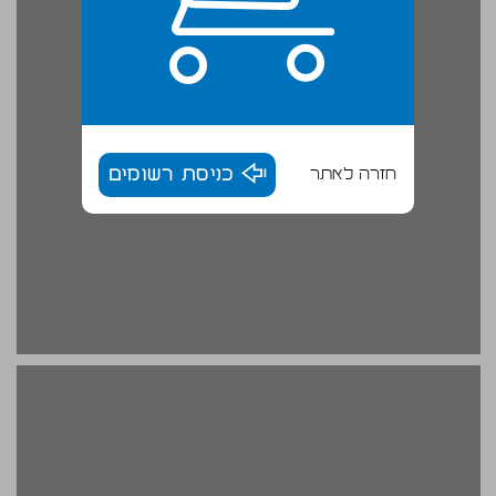
חזרה לאתר
כניסת רשומים