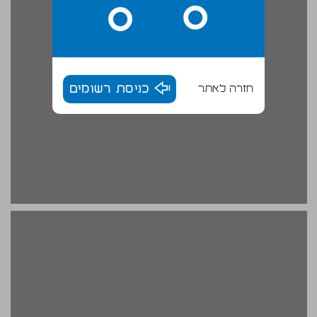
חזרה לאתר
כניסת רשומים