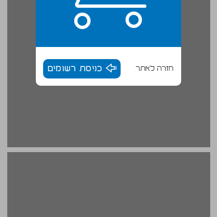
חזרה לאתר
כניסת רשומים