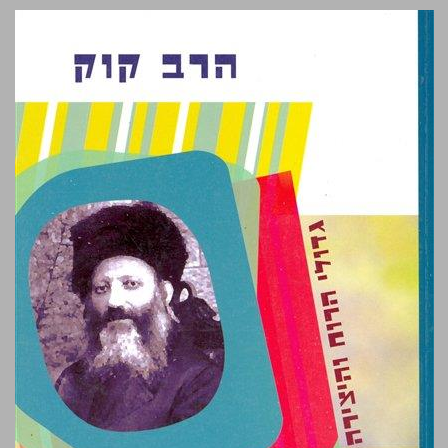
הרב קוק ... 0