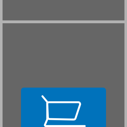
פרק 1 הדרוזים במזרח התיכון - רקע היסטורי ... 19