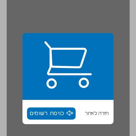
חזרה לאתר
כניסת רשומים