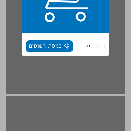
חזרה לאתר
כניסת רשומים