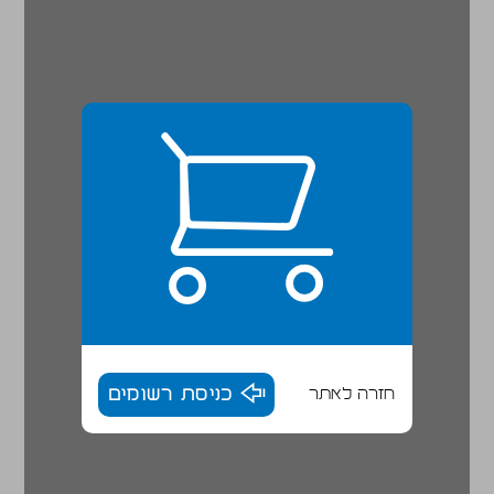
חזרה לאתר
כניסת רשומים