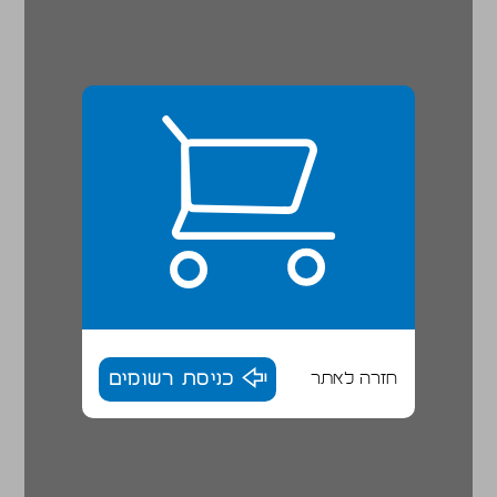
חזרה לאתר
כניסת רשומים