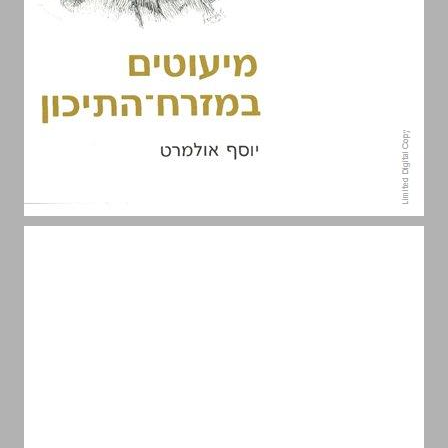
מיעוטים במזרח־התיכון ... 0