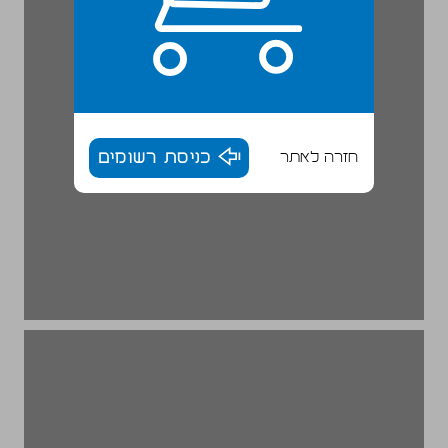
חזרה לאתר
כניסת רשומים