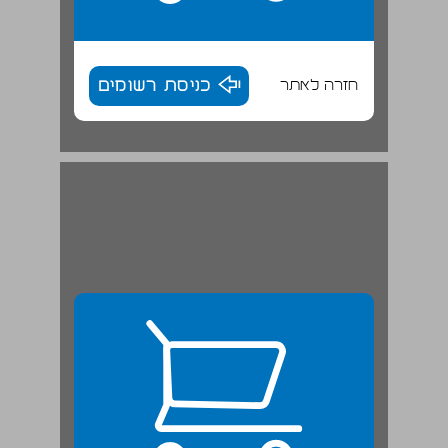
חזרה לאתר
כניסת רשומים
פרק ב' — "השומר" ... 25