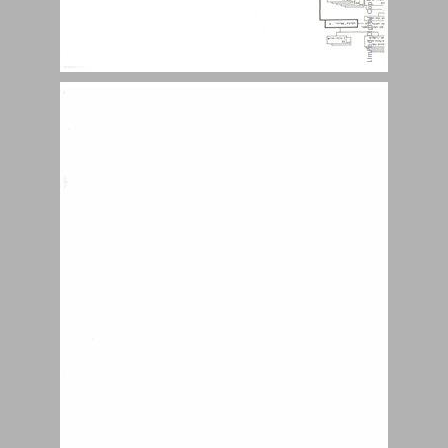
ספר תולדות ההגנה מהקדמתו של פרופ' ב"צ דינור לספר תולדות ההגנה השלם ... 3