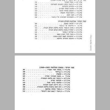
שער ראשון מבשרי ה"ההגנה" ... 9