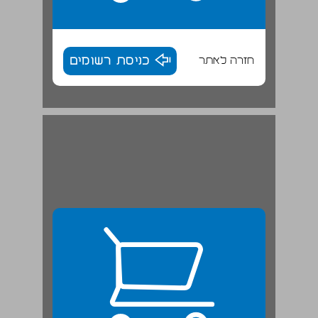
חזרה לאתר
כניסת רשומים
פרק ב' — "השומר" ... 25