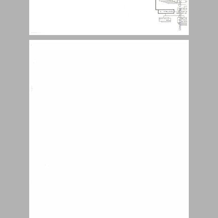
ספר תולדות ההגנה מהקדמתו של פרופ' ב"צ דינור לספר תולדות ההגנה השלם ... 3