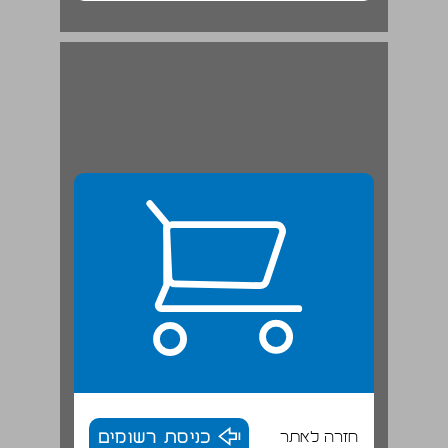
חזרה לאתר
כניסת רשומים