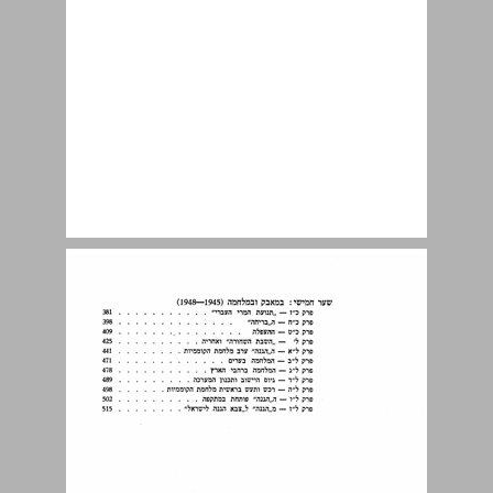
שער ראשון מבשרי ה"ההגנה" ... 9