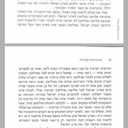
פרק א' מבוא — ארץ ישראל ועריה הראשיות בראשית המאה ה־19 ... 9