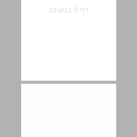
ראשית ישראל וזיקתו לארצו בתפיסת המקרא ... 11