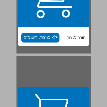
חזרה לאתר
כניסת רשומים
3. מישור החוף — שלוש תרבויות: כנענית־ פיניקית, ת'כרית ופלשתית ... 28