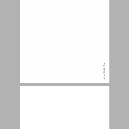
ההשקפה הכוללת על התהוות ישראל בתורה ומרכיביה העיקריים ... 12