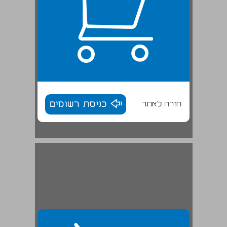
חזרה לאתר
כניסת רשומים
מישור החוף התיכון ויישובו ... 30