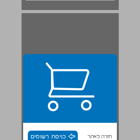
חזרה לאתר
כניסת רשומים