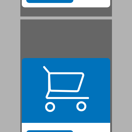
פני התקופה: תקופת מעבר ממושכת שהביאה לידי מהפכה יישובית־תרבותית ... 21