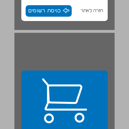
חזרה לאתר
כניסת רשומים