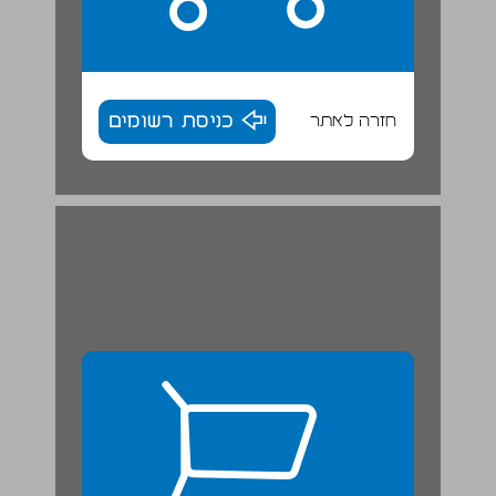
חזרה לאתר
כניסת רשומים