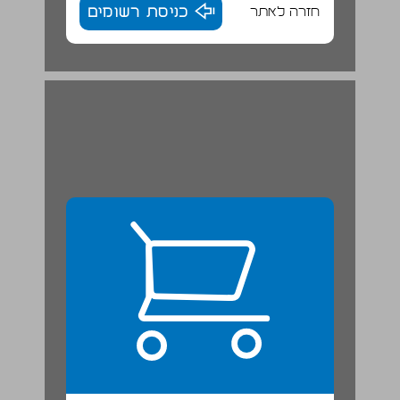
חזרה לאתר
כניסת רשומים