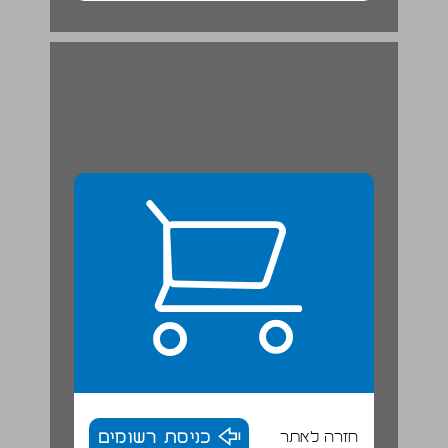
חזרה לאתר
כניסת רשומים