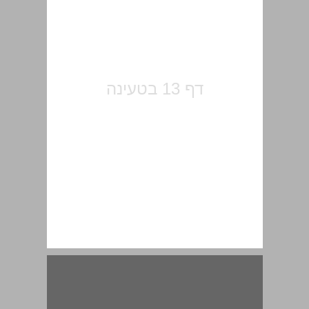
חלק א ארץ־ישראל בימי השלטון המוסלמי (1099-634) ... 15