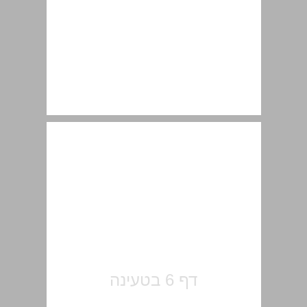
פתח־דבר ... 7