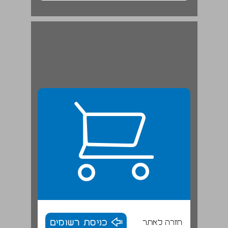
חזרה לאתר
כניסת רשומים