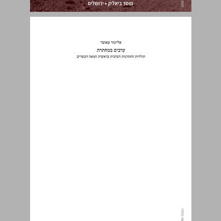
ערבים במחתרת: תולדות החתרנות הערבית בראשית המאה העשרים ... 0