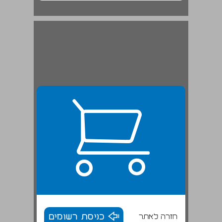
חזרה לאתר
כניסת רשומים