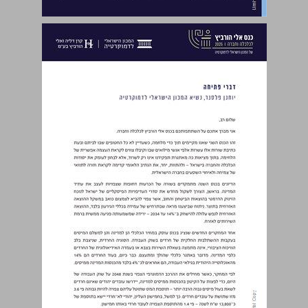
המדינה האסטרטגית 2048: כיצד מטמיעים תכנון אסטרטגי ארוך טווח בישראל? - טיוטה לדיון ... 0