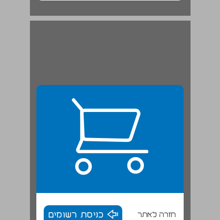
חזרה לאתר
כניסת רשומים