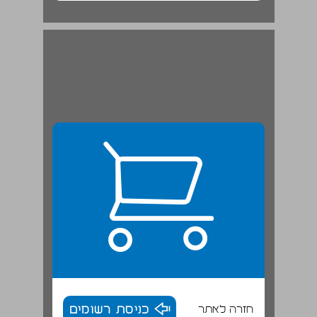
חזרה לאתר
כניסת רשומים