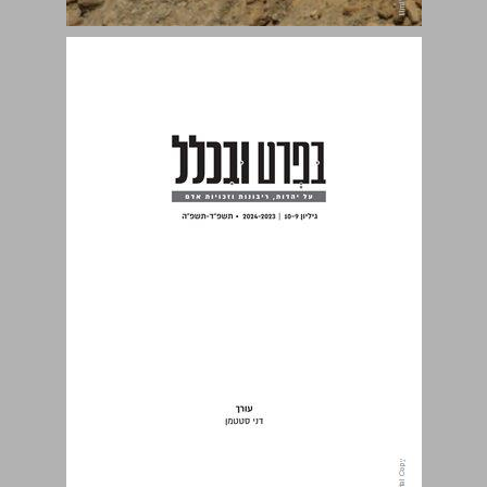
בפרט ובכלל על יהדות, ריבונות וזכויות אדם גיליון 10-9 ... 0