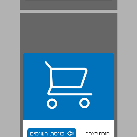
חזרה לאתר
כניסת רשומים