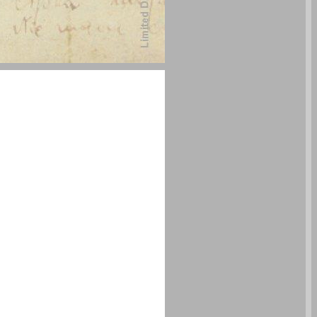
כמיהה וגעגוע: יומנה של ריבצ'ה, הנערה מגטו לודז' ... 0