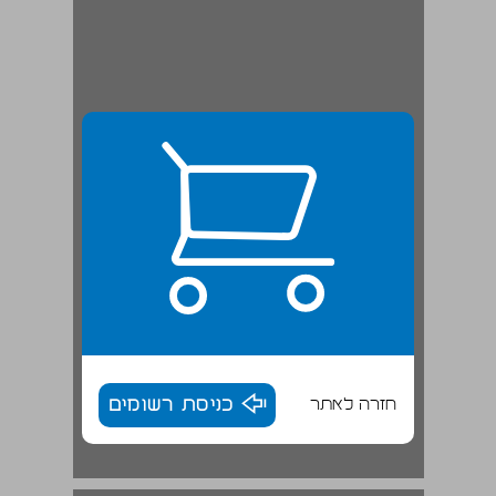
חזרה לאתר
כניסת רשומים