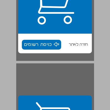
חזרה לאתר
כניסת רשומים