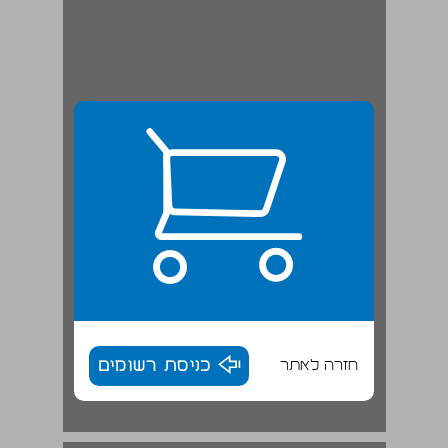
חזרה לאתר
כניסת רשומים
פרק ב': התקופה המהפכנית ... 18