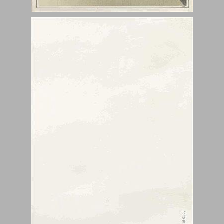
משק מתוכנן ציוני ומשק מתוכנן ציוני סוציאליסטי - מחברת מחקר לא ... 0