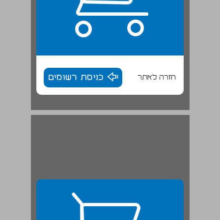
חזרה לאתר
כניסת רשומים
פרק ג': גדודי עבודה ו"גדוד העבודה" ... 28