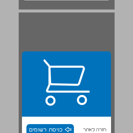
חזרה לאתר
כניסת רשומים