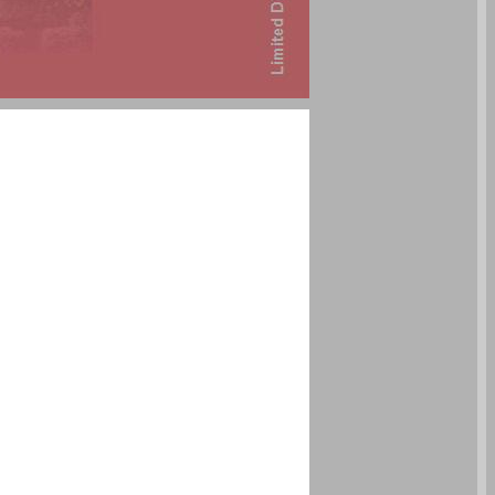
ילקוט מורשת גיליון 102 - גליציה המזרחית 1944-1941, 80 שנה לאחר מבצע ברברוסה ... 0