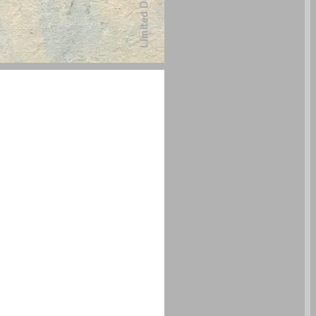
ננוֹפּוֹאטִיקה: גיליון 28 - כָּחֹל אֵינוֹ מַרְעִישׁ - שירה צרפתית 2020-1960 ... 0