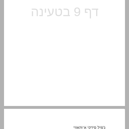
ג'מיל סידקי א־זהאווי — מערבית: יותם בנשלום ... 10