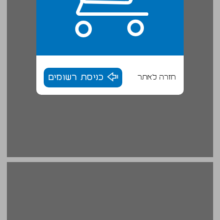
חזרה לאתר
כניסת רשומים