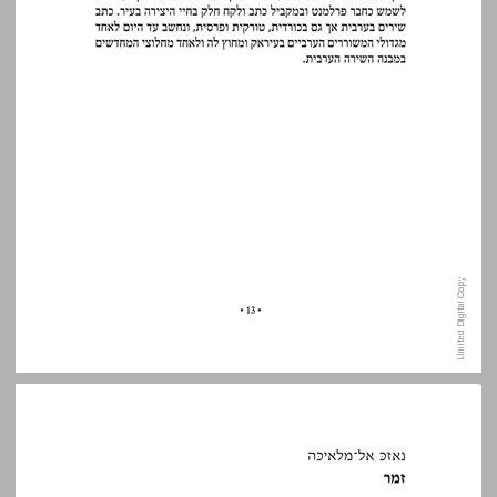
נאזכּ אל־מלאיכּה — מערבית: יותם בנשלום ... 14