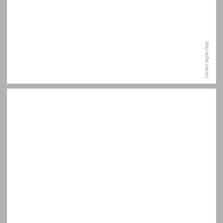
כאזם ח'נג'ר ... 7