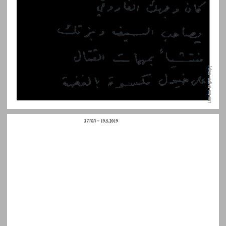
ננוֹפּוֹאטִיקה: גיליון 17 - שירה עיראקית 2019-1919 ... 0