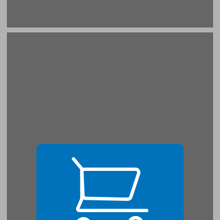
מאזן אל־מעמורי — מערבית: עידן בריר ... 21