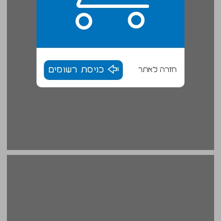
חזרה לאתר
כניסת רשומים
חוסיין עלי יונס — מערבית: עידן בריר ... 18