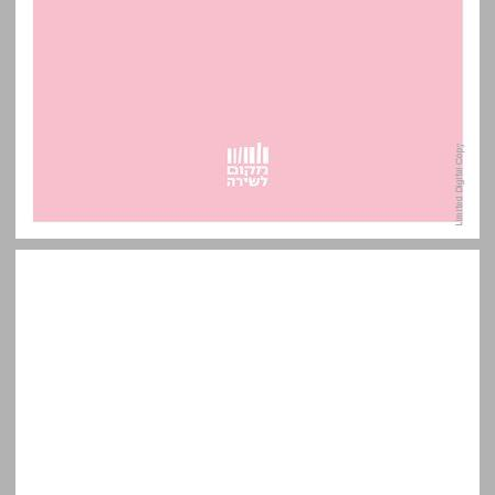
ננוֹפּוֹאטִיקה: גיליון 6 - ילידי וילידות שנות ה-60 ... 0