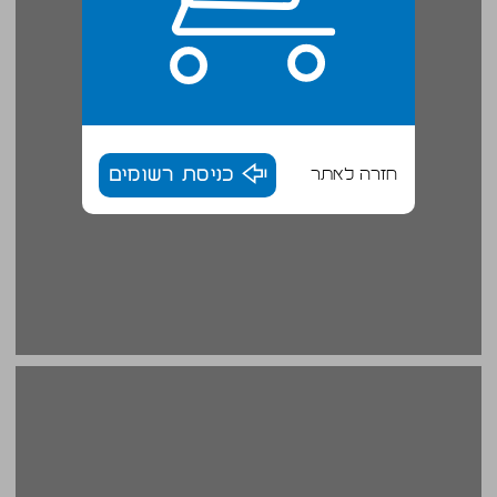
חזרה לאתר
כניסת רשומים
טל ניצן ... 16