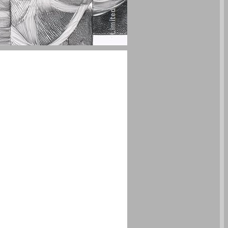
טרנסג'נדריזם והוויה ... 0