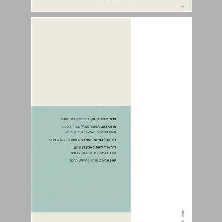
האזוריות החדשה של ישראל: מקיטוב ללכידות ... 0