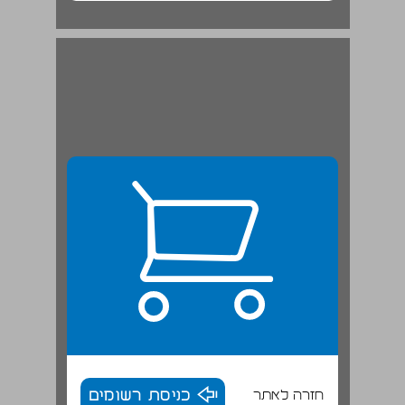
חזרה לאתר
כניסת רשומים