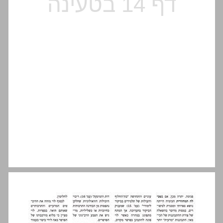
הזר והפרפר, המדען והסופר ... 14