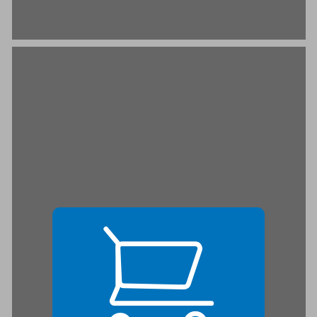
בְּבַקָּשָׁה, שֶׁאֶהְיֶה הַכְְּלַבְְלָָָבָה שֶׁלֹּא רְְצִיתֶם לַָָקחַת ... 21