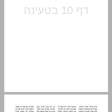
בִּמקום בַּמולדת אוחזת אני בגלגולֵי עולם ... 10