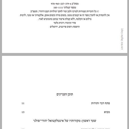
תוכן העניינים ... 5