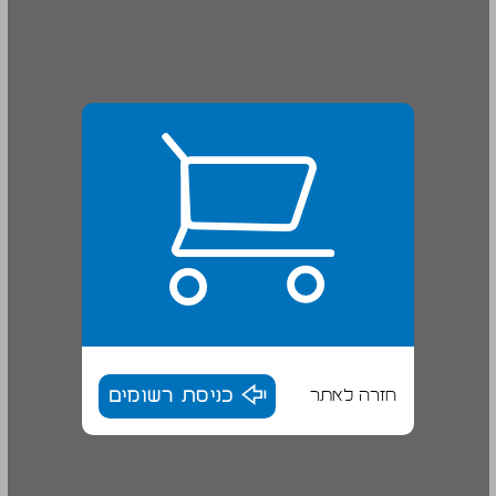
חזרה לאתר
כניסת רשומים