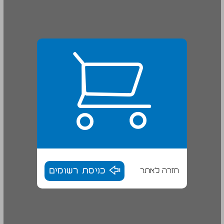
חזרה לאתר
כניסת רשומים