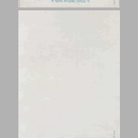
בין שותפות לאופוזיציה - מחברות מחקר ח' ... 0