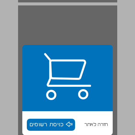
ועידת חיפה (השניה) של מפ"ם במאי 1951 ... 19
חזרה לאתר
כניסת רשומים