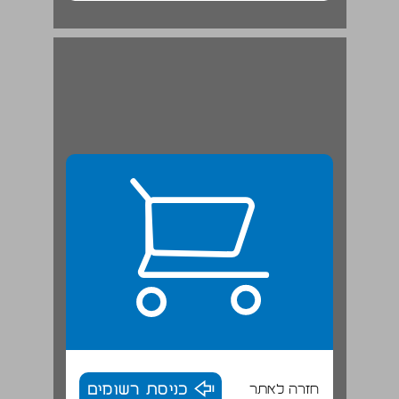
חזרה לאתר
כניסת רשומים