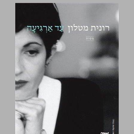
עַד אַרְגִּיעָה: מסות ... 0