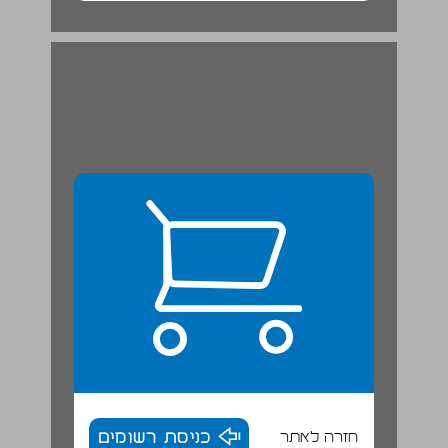
חזרה לאתר
כניסת רשומים