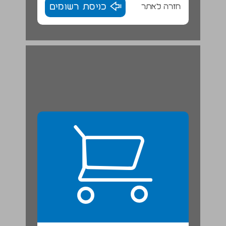
חזרה לאתר
כניסת רשומים
פרט מתוך "הגלים" מאת וירג'יניה וולף ... 22