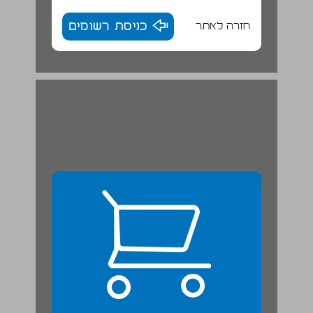
חזרה לאתר
כניסת רשומים