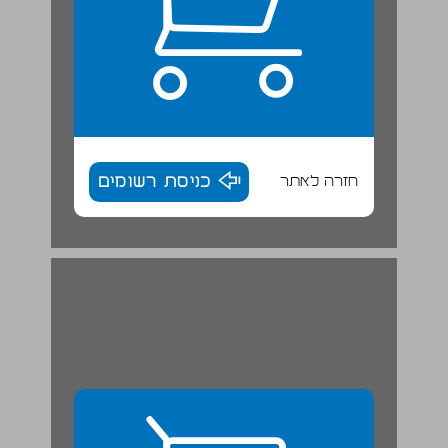
חזרה לאתר
כניסת רשומים
פרט מתוך "ברנר, סיפור חיים" מאת אניטה שפירא ... 29