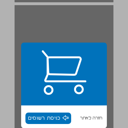
פרט מתוך "קאמי וסארטר" מאת רונלד ארונסון ... 19
חזרה לאתר
כניסת רשומים