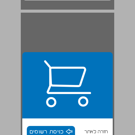
חזרה לאתר
כניסת רשומים