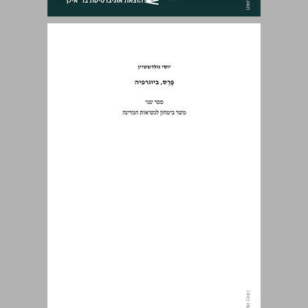
פֶּרֶס, ביוגרפיה: ספר שני - משר ביטחון לנשיאות המדינה ... 0