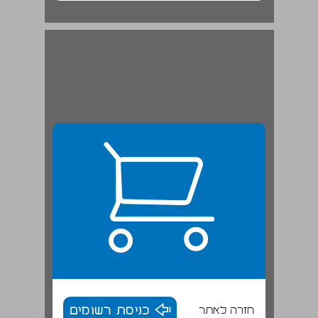
חזרה לאתר
כניסת רשומים