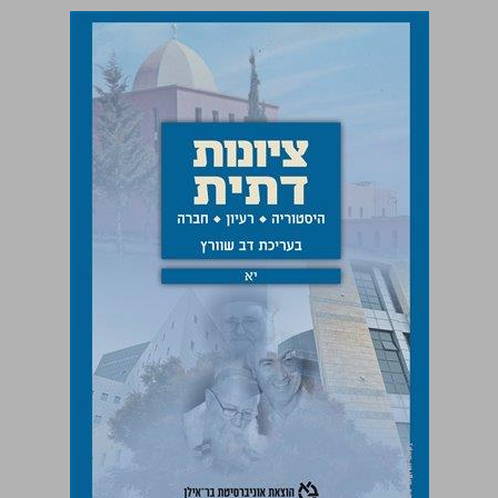
ציונות דתית: היסטוריה, רעיון, חברה - כרך יא ... 0