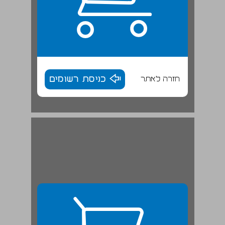
חזרה לאתר
כניסת רשומים