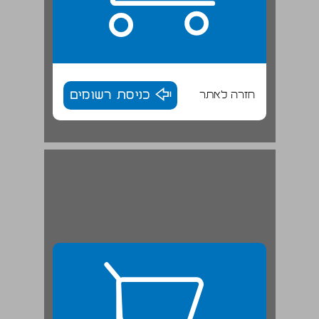
חזרה לאתר
כניסת רשומים