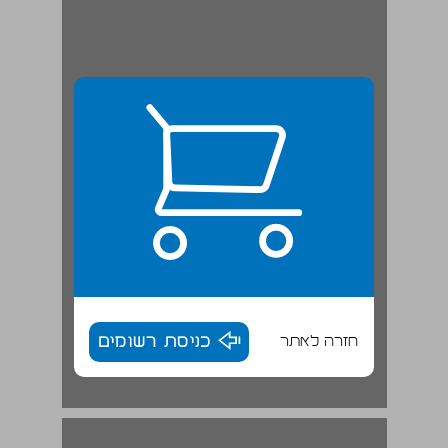
חזרה לאתר
כניסת רשומים