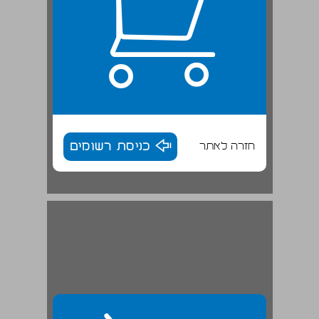
חזרה לאתר
כניסת רשומים