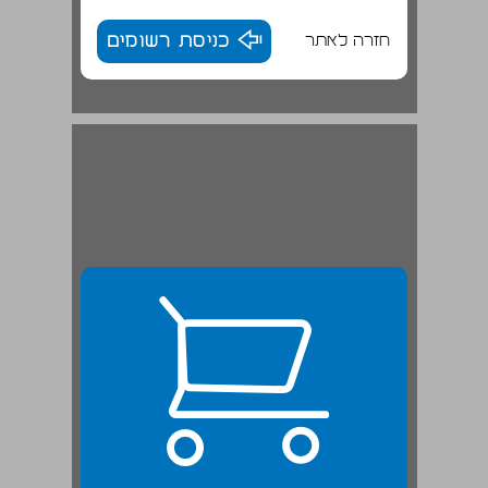
חזרה לאתר
כניסת רשומים