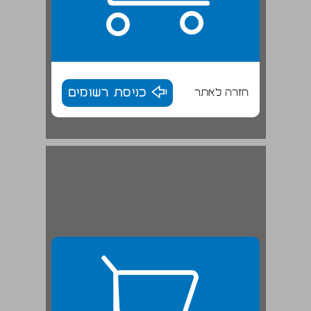
חזרה לאתר
כניסת רשומים