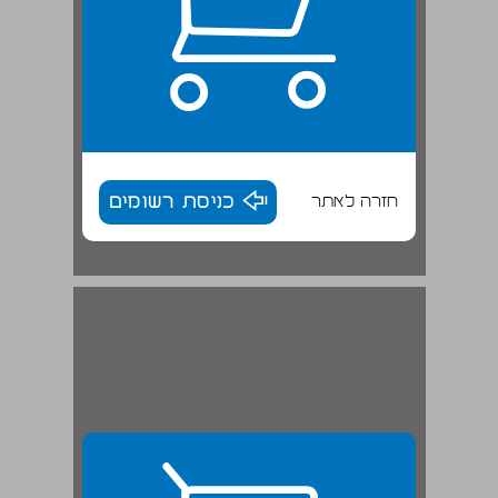
חזרה לאתר
כניסת רשומים