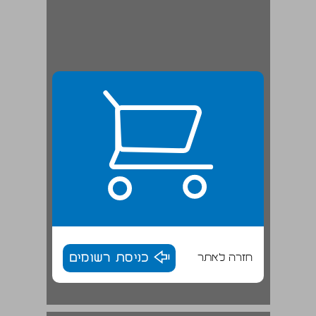
חזרה לאתר
כניסת רשומים