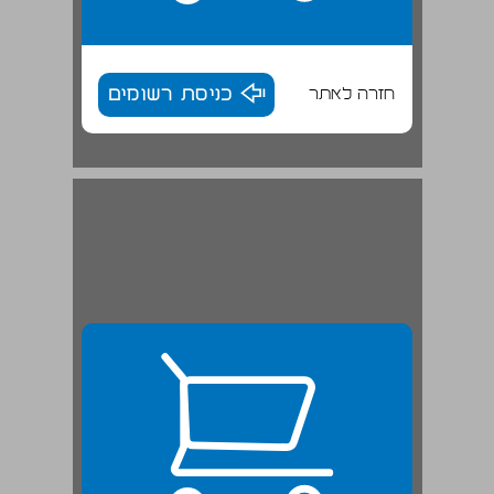
חזרה לאתר
כניסת רשומים