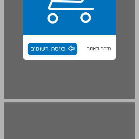
חזרה לאתר
כניסת רשומים