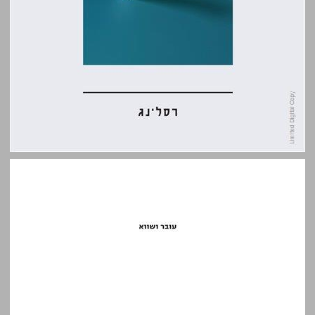
עובר ושווא: הבטחות בחברת השוק שלנו ... 0