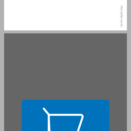
שער ראשון: הקונפליקט והדיאלוג של החינוך מתקן העולם ... 15