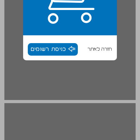
חזרה לאתר
כניסת רשומים