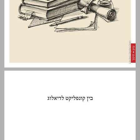
בין קונפליקט לדיאלוג : חינוךוספרות ותיקון עולם ... 0