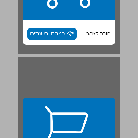
חזרה לאתר
כניסת רשומים
הערות לתכנית הפעולה: יהודה פז, אשר יזרעאלי, מנחם רוזנר, אהרון ידלין, רפי קוצר, אברהם בן-צבי, אמנון כספי ... 26