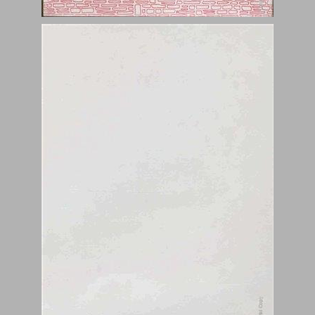
מגמות בארגון שיתופי ובקואופרציה ... 0