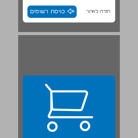
חזרה לאתר
כניסת רשומים