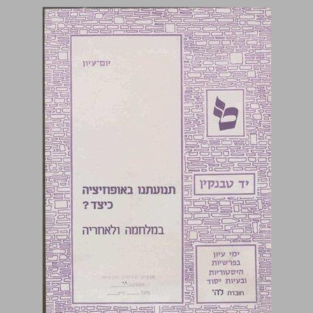
תנועתנו באופוזיציה כיצד?: במלחמה ולאחריה ... 0