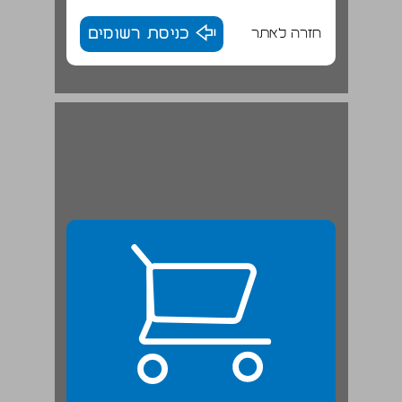
חזרה לאתר
כניסת רשומים
המאבק - כיצד ועל מה? ... 23