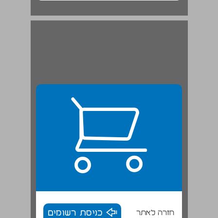
חזרה לאתר
כניסת רשומים