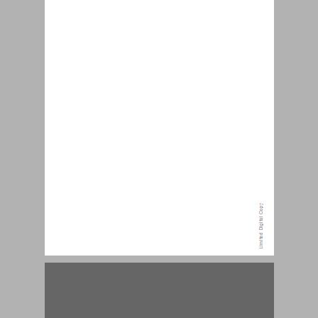
פרק ראשון: "הבחורות בדלת ממול" ... 15