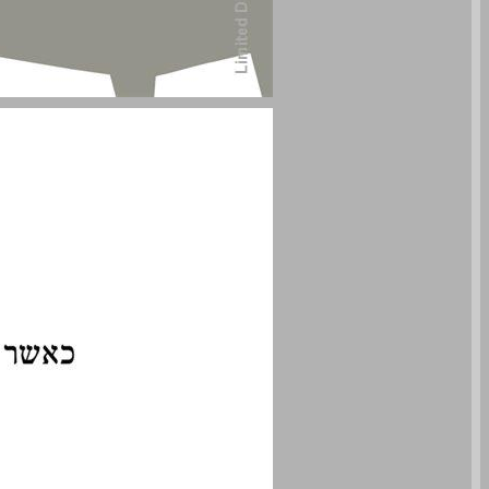
היה או לא היה?: כאשר צללים של פגיעה מינית בילדוּת עולים בטיפול ... 0