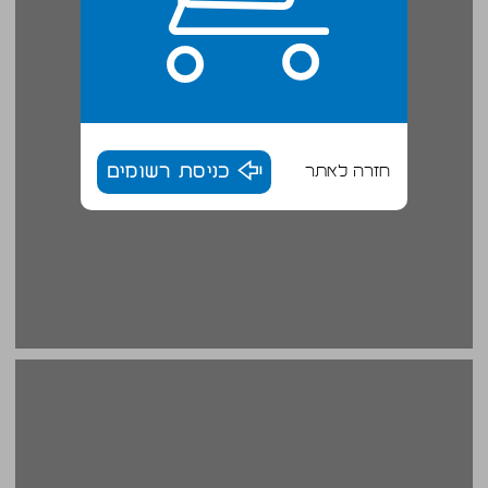
חזרה לאתר
כניסת רשומים