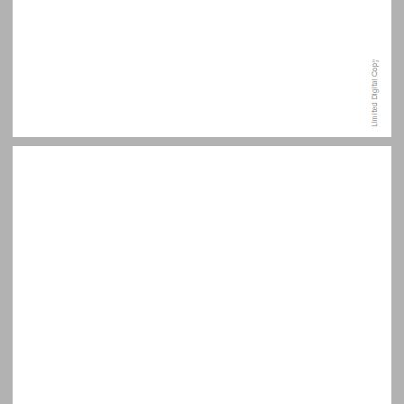
בשבחי ה"פטפוט" דרך־מלכה אל הלא־מודע ... 9